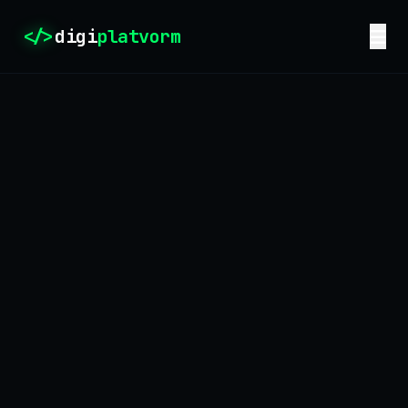
</>
digi
platvorm