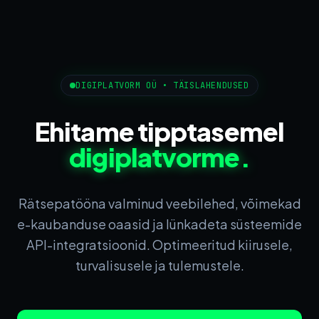
DIGIPLATVORM OÜ • TÄISLAHENDUSED
Ehitame tipptasemel
digiplatvorme.
Rätsepatööna valminud veebilehed, võimekad
e-kaubanduse oaasid ja lünkadeta süsteemide
API-integratsioonid. Optimeeritud kiirusele,
turvalisusele ja tulemustele.